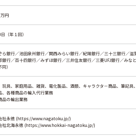
00万円
30日（年１回）
ぞら銀行／池田泉州銀行／関西みらい銀行／紀陽銀行／三十三銀行／滋
都銀行／百十四銀行／みずほ銀行／三井住友銀行／三菱UFJ銀行／みな
不同）
、玩具、家庭用品、雑貨、電化製品、酒類、キャラクタ－商品、筆記具
品、各種商品の輸入代行業務
商品の輸出業務
会社永徳
(https://www.nagatoku.jp/)
会社北海永徳
(https://www.hokkai-nagatoku.jp/)