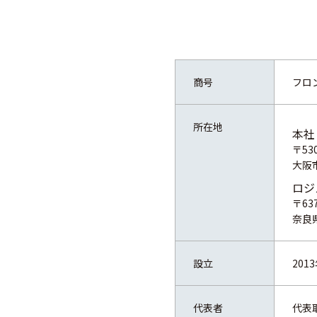
商号
フロ
所在地
本社
〒530
大阪
ロジ
〒637
奈良
設立
201
代表者
代表