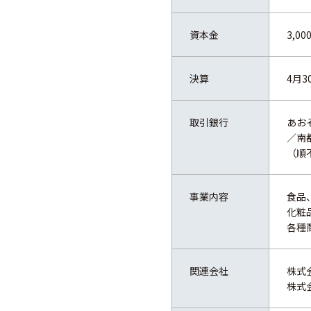
資本金
3,0
決算
4月
取引銀行
あお
／南
（順
事業内容
食品
化粧
各種
関連会社
株式
株式