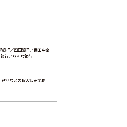
賀銀行／四国銀行／商工中金
と銀行／りそな銀行／
、飲料などの輸入卸売業務